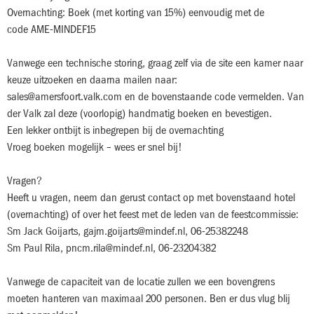
Overnachting: Boek (met korting van 15%) eenvoudig met de
code AME-MINDEF15
Vanwege een technische storing, graag zelf via de site een kamer naar
keuze uitzoeken en daarna mailen naar:
sales@amersfoort.valk.com en de bovenstaande code vermelden. Van
der Valk zal deze (voorlopig) handmatig boeken en bevestigen.
Een lekker ontbijt is inbegrepen bij de overnachting
Vroeg boeken mogelijk – wees er snel bij!
Vragen?
Heeft u vragen, neem dan gerust contact op met bovenstaand hotel
(overnachting) of over het feest met de leden van de feestcommissie:
Sm Jack Goijarts, gajm.goijarts@mindef.nl, 06-25382248
Sm Paul Rila, pncm.rila@mindef.nl, 06-23204382
Vanwege de capaciteit van de locatie zullen we een bovengrens
moeten hanteren van maximaal 200 personen. Ben er dus vlug blij