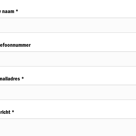
 naam *
lefoonnummer
mailadres *
richt *