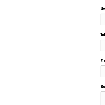
Uw
Te
E-
Be