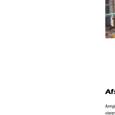
Af
Aange
viere