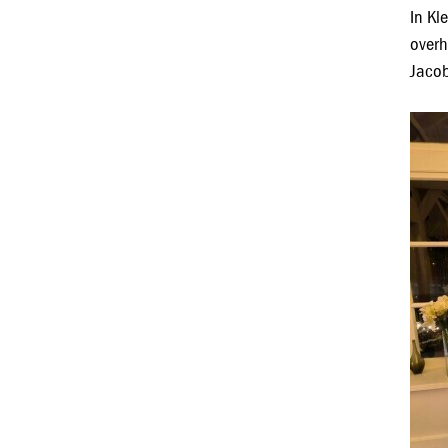
In Kl
overh
Jacob