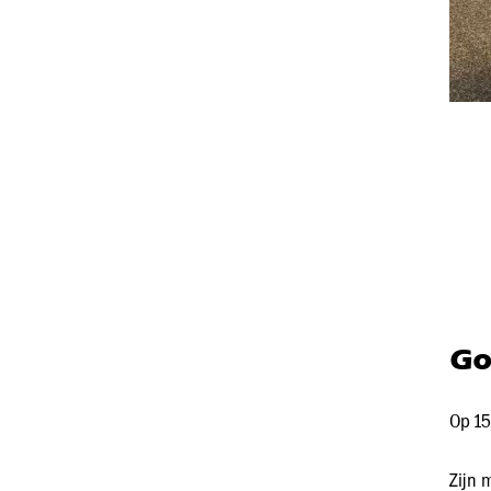
Go
Op 15
Zijn 