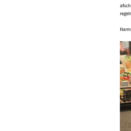
afsch
regel
Harm 