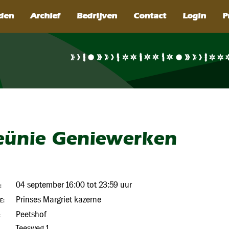
SEARCH
eünie Geniewerken
04 september 16:00 tot 23:59 uur
:
Prinses Margriet kazerne
E:
Peetshof
:
Teesweg 1