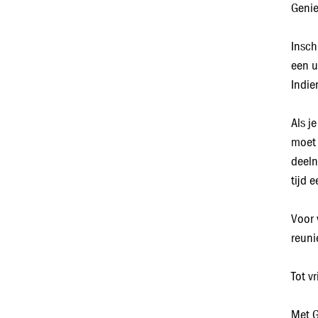
Genie
Insch
een u
Indie
Als j
moet 
deeln
tijd 
Voor 
reuni
Tot v
Met G