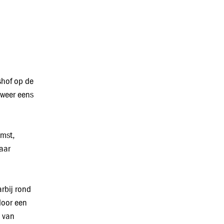
shof op de
 weer eens
omst,
kaar
rbij rond
door een
n van