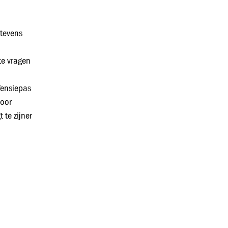
 tevens
e vragen
efensiepas
voor
 te zijner