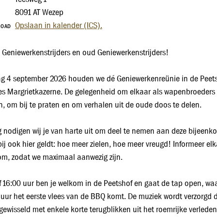
8091 AT Wezep
Opslaan in kalender (ICS).
LOAD
 Geniewerkenstrijders en oud Geniewerkenstrijders!
ag 4 september 2026 houden we dé Geniewerkenreünie in de Peet
es Margrietkazerne. De gelegenheid om elkaar als wapenbroeders
en, om bij te praten en om verhalen uit de oude doos te delen.
 nodigen wij je van harte uit om deel te nemen aan deze bijeenk
ij ook hier geldt: hoe meer zielen, hoe meer vreugd! Informeer el
m, zodat we maximaal aanwezig zijn.
 16:00 uur ben je welkom in de Peetshof en gaat de tap open, waa
 uur het eerste vlees van de BBQ komt. De muziek wordt verzorgd 
fgewisseld met enkele korte terugblikken uit het roemrijke verlede