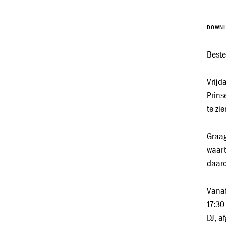
DOWN
Beste
Vrijd
Prins
te zi
Graag
waarb
daaro
Vanaf
17:30
DJ, a