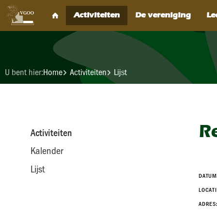
U bent hier:
Home
Activiteiten
Lijst
R
Activiteiten
Kalender
Lijst
DATUM
LOCATI
ADRES